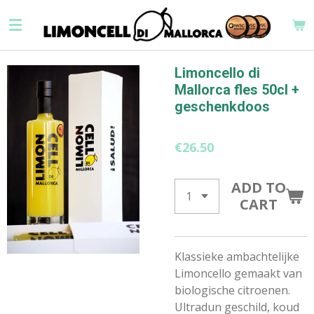
Skip
to
main
content
Limoncello di
Mallorca fles 50cl +
geschenkdoos
€26.50
ADD TO
CART
Klassieke ambachtelijke
Limoncello gemaakt van
biologische citroenen.
Ultradun geschild, koud