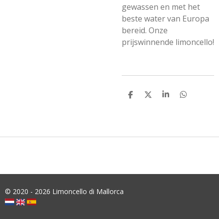
gewassen en met het
beste water van Europa
bereid. Onze
prijswinnende limoncello!
S
S
S
S
H
H
H
H
A
A
A
A
R
R
R
R
E
E
E
E
© 2020 - 2026 Limoncello di Mallorca